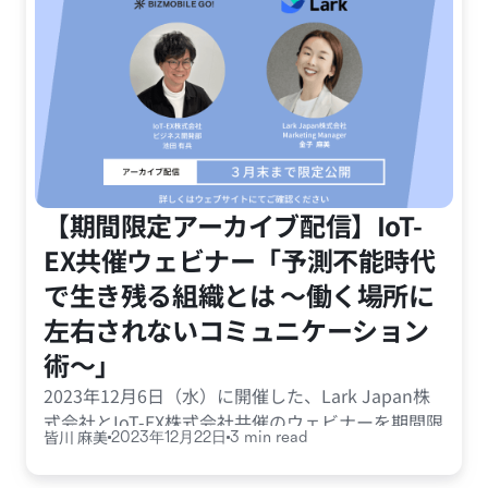
【期間限定アーカイブ配信】IoT-
EX共催ウェビナー「予測不能時代
で⽣き残る組織とは 〜働く場所に
左右されないコミュニケーション
術〜」
2023年12月6日（水）に開催した、Lark Japan株
式会社とIoT-EX株式会社共催のウェビナーを期間限
皆川 麻美
2023年12月22日
3 min read
定でアーカイブ配信いたします。