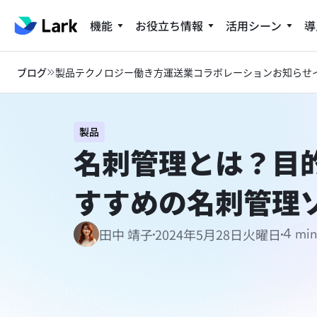
機能
お役立ち情報
活用シーン
導
ブログ
製品
テクノロジー
働き方
運送業
コラボレーション
お知らせ
製品
名刺管理とは？目
すすめの名刺管理
2024年5月28日火曜日
田中 靖子
4 min