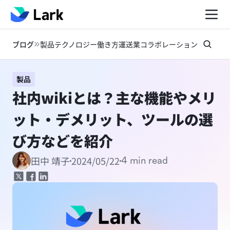
ブログ
製品
テクノロジー
働き方
運送業
コラボレーション
お知らせ
製品
社内wikiとは？主な機能やメリ
ット・デメリット、ツールの選
び方などを紹介
2024/05/22
田中 靖子
4 min read