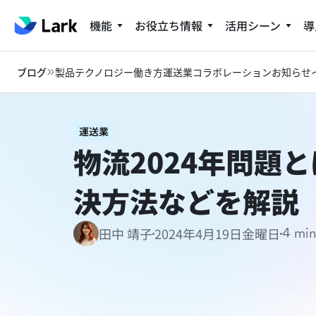
機能
お役立ち情報
活用シーン
導
ブログ
製品
テクノロジー
働き方
運送業
コラボレーション
お知らせ
運送業
物流2024年問題
決方法などを解説
2024年4月19日金曜日
田中 靖子
4 min