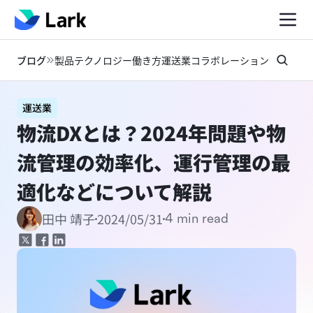
ブログ
製品
テクノロジー
働き方
運送業
コラボレーション
お知らせ
運送業
物流DXとは？2024年問題や物
流管理の効率化、運行管理の最
適化などについて解説
2024/05/31
田中 靖子
4 min read