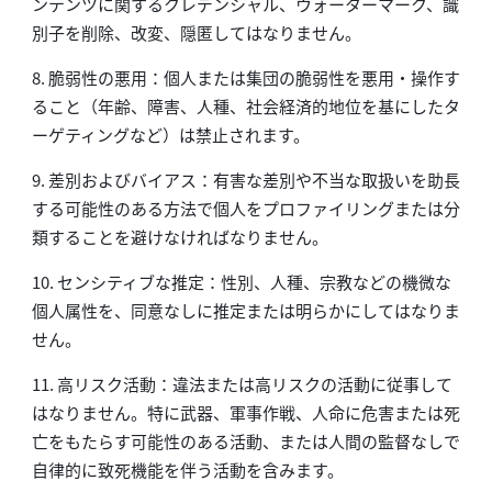
ンテンツに関するクレデンシャル、ウォーターマーク、識
別子を削除、改変、隠匿してはなりません。
8. 脆弱性の悪用：個人または集団の脆弱性を悪用・操作す
ること（年齢、障害、人種、社会経済的地位を基にしたタ
ーゲティングなど）は禁止されます。
9. 差別およびバイアス：有害な差別や不当な取扱いを助長
する可能性のある方法で個人をプロファイリングまたは分
類することを避けなければなりません。
10. センシティブな推定：性別、人種、宗教などの機微な
個人属性を、同意なしに推定または明らかにしてはなりま
せん。
11. 高リスク活動：違法または高リスクの活動に従事して
はなりません。特に武器、軍事作戦、人命に危害または死
亡をもたらす可能性のある活動、または人間の監督なしで
自律的に致死機能を伴う活動を含みます。