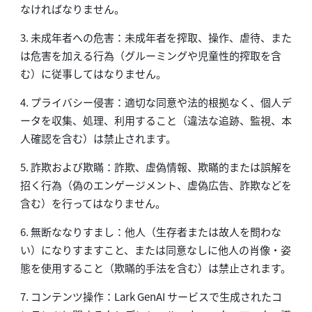
なければなりません。
3. 未成年者への危害：未成年者を搾取、操作、虐待、また
は危害を加える行為（グルーミングや児童性的搾取を含
む）に従事してはなりません。
4. プライバシー侵害：適切な同意や法的根拠なく、個人デ
ータを収集、処理、利用すること（違法な追跡、監視、本
人確認を含む）は禁止されます。
5. 詐欺および欺瞞：詐欺、虚偽情報、欺瞞的または誤解を
招く行為（偽のエンゲージメント、虚偽広告、詐欺などを
含む）を行ってはなりません。
6. 無断ななりすまし：他人（生存者または故人を問わな
い）になりすますこと、または同意なしに他人の肖像・姿
態を使用すること（欺瞞的手法を含む）は禁止されます。
7. コンテンツ操作：Lark GenAI サービスで生成されたコ