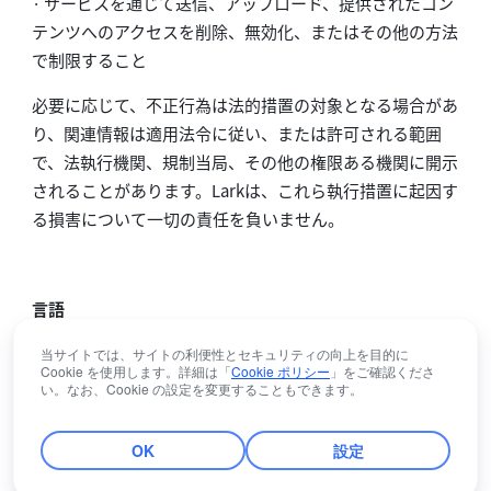
· サービスを通じて送信、アップロード、提供されたコン
テンツへのアクセスを削除、無効化、またはその他の方法
で制限すること
必要に応じて、不正行為は法的措置の対象となる場合があ
り、関連情報は適用法令に従い、または許可される範囲
で、法執行機関、規制当局、その他の権限ある機関に開示
されることがあります。Larkは、これら執行措置に起因す
る損害について一切の責任を負いません。
言語
利用規約および本規範は複数言語で提供される場合があり
当サイトでは、サイトの利便性とセキュリティの向上を目的に
Cookie を使用します。詳細は「
Cookie ポリシー
」をご確認くださ
ます。各言語版の間に矛盾または相違が生じた場合には、
い。なお、Cookie の設定を変更することもできます。
英語版の利用規約および本規範が優先されるものとしま
す。
OK
設定