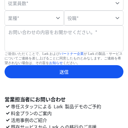
従業員数*
業種*
役職*
お問い合わせの内容をお聞かせください。*
ご送信いただくことで、Lark および
パートナー企業
が Lark の製品・サービス
についてご連絡を差し上げることに同意したものとみなします。ご連絡を希
望されない場合は、その旨を
お知らせ
ください。
送信
営業担当者にお問い合わせ
専任スタッフによる
Lark
製品デモのご予約
料金プランのご案内
活用事例のご紹介
既存サービスから
Lark
への移行のご支援