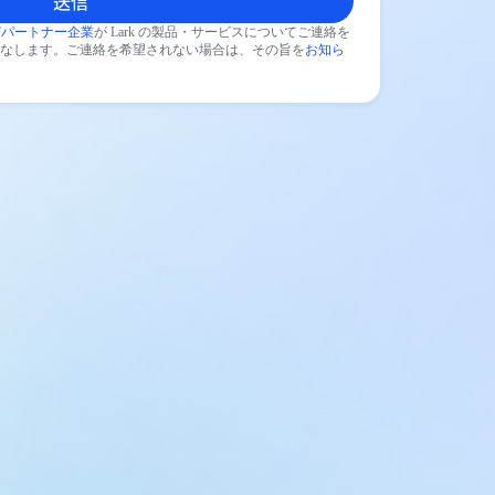
送信
び
パートナー企業
が Lark の製品・サービスについてご連絡を
なします。ご連絡を希望されない場合は、その旨を
お知ら