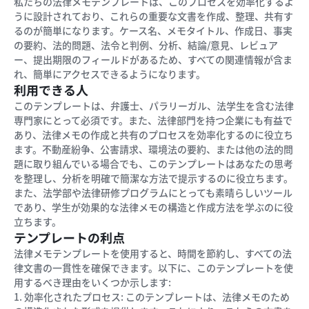
私たちの法律メモテンプレートは、このプロセスを効率化するよ
うに設計されており、これらの重要な文書を作成、整理、共有す
るのが簡単になります。ケース名、メモタイトル、作成日、事実
の要約、法的問題、法令と判例、分析、結論/意見、レビュア
ー、提出期限のフィールドがあるため、すべての関連情報が含ま
れ、簡単にアクセスできるようになります。
利用できる人
このテンプレートは、弁護士、パラリーガル、法学生を含む法律
専門家にとって必須です。また、法律部門を持つ企業にも有益で
あり、法律メモの作成と共有のプロセスを効率化するのに役立ち
ます。不動産紛争、公害請求、環境法の要約、または他の法的問
題に取り組んでいる場合でも、このテンプレートはあなたの思考
を整理し、分析を明確で簡潔な方法で提示するのに役立ちます。
また、法学部や法律研修プログラムにとっても素晴らしいツール
であり、学生が効果的な法律メモの構造と作成方法を学ぶのに役
立ちます。
テンプレートの利点
法律メモテンプレートを使用すると、時間を節約し、すべての法
律文書の一貫性を確保できます。以下に、このテンプレートを使
用するべき理由をいくつか示します:
1. 効率化されたプロセス: このテンプレートは、法律メモのため