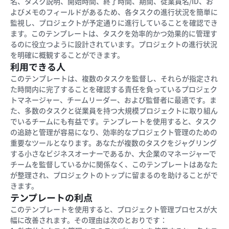
名、タスク説明、開始時間、終了時間、期間、従業員名/ID、お
よびメモのフィールドがあるため、各タスクの進行状況を簡単に
監視し、プロジェクトが予定通りに進行していることを確認でき
ます。このテンプレートは、タスクを効率的かつ効果的に管理す
るのに役立つように設計されています。プロジェクトの進行状況
を明確に概観することができます。
利用できる人
このテンプレートは、複数のタスクを監督し、それらが指定され
た時間内に完了することを確認する責任を負っているプロジェク
トマネージャー、チームリーダー、および監督者に最適です。ま
た、多数のタスクと従業員を持つ大規模プロジェクトに取り組ん
でいるチームにも有益です。テンプレートを使用すると、タスク
の追跡と管理が容易になり、効率的なプロジェクト管理のための
重要なツールとなります。あなたが複数のタスクをジャグリング
する小さなビジネスオーナーであるか、大企業のマネージャーで
チームを監督しているかに関係なく、このテンプレートはあなた
が整理され、プロジェクトのトップに留まるのを助けることがで
きます。
テンプレートの利点
このテンプレートを使用すると、プロジェクト管理プロセスが大
幅に改善されます。その理由は次のとおりです：