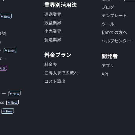
業界別活用法
ブログ
運送業界
テンプレート
New
飲食業界
ツール
小売業界
初めての方へ
会議
製造業界
ヘルプセンター
s
ト
New
料金プラン
開発者
ダー
料金表
アプリ
人気
ご導入までの流れ
API
コスト算出
ナー
New
ss
New
New