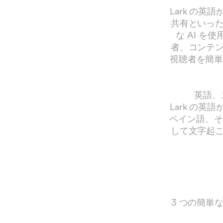
Lark の
共有といっ
な AI を
者、コンテ
視聴者を簡単
英語、
Lark の
ペイン語、そ
して文字起
3 つの簡単