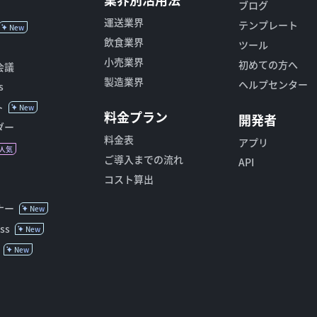
ブログ
運送業界
テンプレート
New
飲食業界
ツール
小売業界
初めての方へ
会議
製造業界
ヘルプセンター
s
ト
New
料金プラン
開発者
ダー
料金表
アプリ
人気
ご導入までの流れ
API
コスト算出
ナー
New
ss
New
New