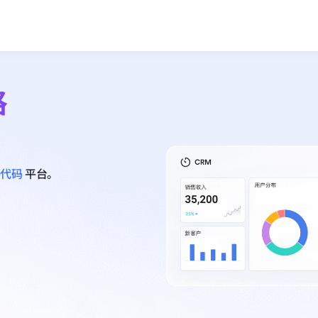
格
零代码
平台。