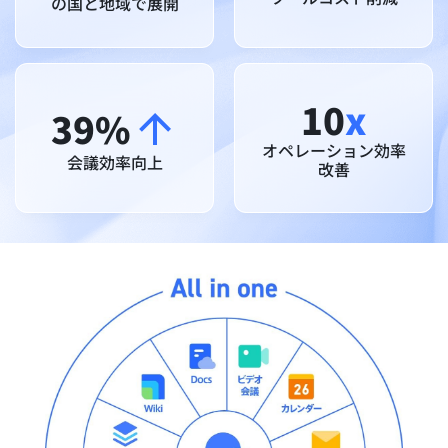
の国と地域で展開
10
x
39%
オペレーション効率
会議効率向上
改善