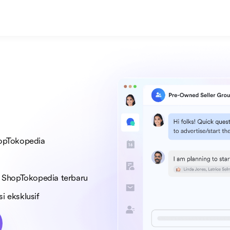
hopTokopedia
a ShopTokopedia terbaru
i eksklusif