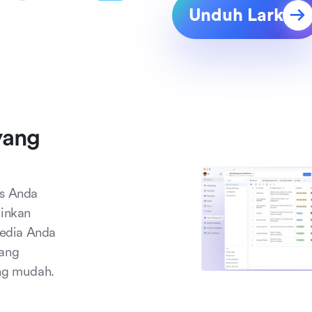
Unduh Lark
ang 
s Anda 
inkan 
edia Anda 
ang 
ng mudah.