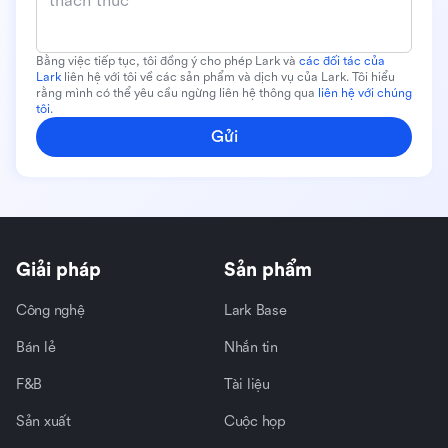
thách thức*
Bằng việc tiếp tục, tôi đồng ý cho phép Lark và
các đối tác của
Lark
liên hệ với tôi về các sản phẩm và dịch vụ của Lark. Tôi hiểu
rằng mình có thể yêu cầu ngừng liên hệ thông qua
liên hệ với chúng
tôi
.
Gửi
Giải pháp
Sản phẩm
Công nghệ
Lark Base
Bán lẻ
Nhắn tin
F&B
Tài liệu
Sản xuất
Cuộc họp