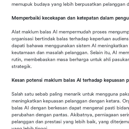
memupuk budaya yang lebih berpusatkan pelanggan d
Memperbaiki kecekapan dan ketepatan dalam peng
Alat maklum balas AI mempermudah proses mengumpu
organisasi bertindak balas terhadap keperluan audien
dapati bahawa menggunakan sistem AI meningkatkan 
keutamaan dan masalah pelanggan. Selain itu, AI me
rutin, membebaskan masa berharga untuk ahli pasukan me
strategik.
Kesan potensi maklum balas AI terhadap kepuasan p
Salah satu sebab paling menarik untuk mengguna pakai
meningkatkan kepuasan pelanggan dengan ketara. Or
balas AI dengan berkesan dapat mengenal pasti bida
perubahan dengan pantas. Akibatnya, perniagaan seri
pelanggan dan prestasi yang lebih baik, yang diterj
yang lebih tinggi.