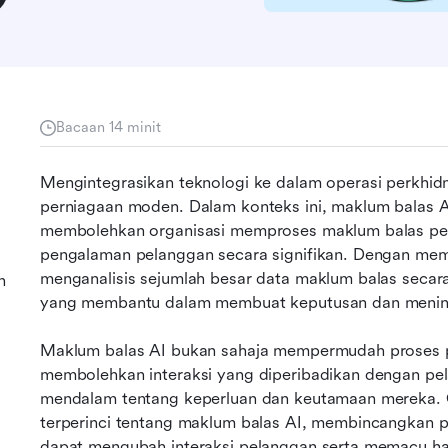
Bacaan 14 minit
Mengintegrasikan teknologi ke dalam operasi perkhidm
perniagaan moden. Dalam konteks ini, maklum balas AI
membolehkan organisasi memproses maklum balas pe
pengalaman pelanggan secara signifikan. Dengan mema
menganalisis sejumlah besar data maklum balas seca
n
yang membantu dalam membuat keputusan dan menin
Maklum balas AI bukan sahaja mempermudah proses p
membolehkan interaksi yang diperibadikan dengan p
mendalam tentang keperluan dan keutamaan mereka. C
terperinci tentang maklum balas AI, membincangkan p
dapat mengubah interaksi pelanggan serta memacu hasi