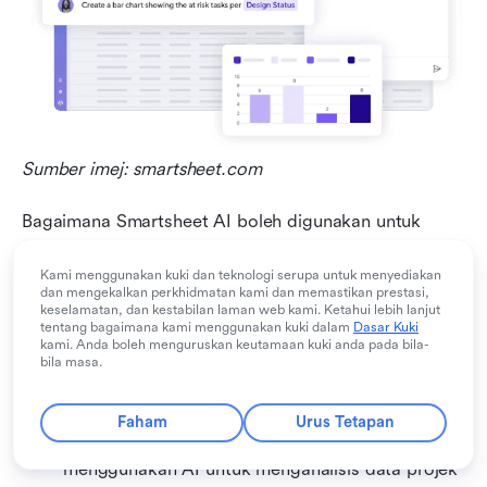
Sumber imej: smartsheet.com
Bagaimana Smartsheet AI boleh digunakan untuk 
pengurusan projek:
Kami menggunakan kuki dan teknologi serupa untuk menyediakan
dan mengekalkan perkhidmatan kami dan memastikan prestasi,
Aliran kerja automatik: 
Ciri automasi Smartsheet 
keselamatan, dan kestabilan laman web kami. Ketahui lebih lanjut
yang dipacu oleh AI membolehkan pengguna 
tentang bagaimana kami menggunakan kuki dalam
Dasar Kuki
kami. Anda boleh menguruskan keutamaan kuki anda pada bila-
mencipta aliran kerja tersuai yang 
bila masa.
mengautomasikan tugasan berulang dan 
mempermudah proses.
Faham
Urus Tetapan
Analisis data dan pelaporan: 
Smartsheet 
menggunakan AI untuk menganalisis data projek 