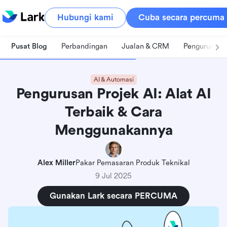
Hubungi kami
Cuba secara percuma
Pusat Blog
Perbandingan
Jualan & CRM
Pengurusan 
AI & Automasi
Pengurusan Projek AI: Alat AI
Terbaik & Cara
Menggunakannya
Alex Miller
Pakar Pemasaran Produk Teknikal
9 Jul 2025
Gunakan Lark secara PERCUMA