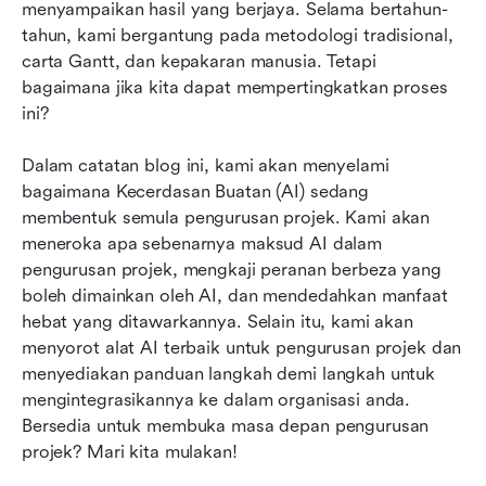
menyampaikan hasil yang berjaya. Selama bertahun-
Panduan untuk melaksanakan alat pengurusan
tahun, kami bergantung pada metodologi tradisional, 
projek AI
carta Gantt, dan kepakaran manusia. Tetapi 
Fikiran akhir
bagaimana jika kita dapat mempertingkatkan proses 
ini?
Soalan Lazim
Dalam catatan blog ini, kami akan menyelami 
bagaimana Kecerdasan Buatan (AI) sedang 
membentuk semula pengurusan projek. Kami akan 
meneroka apa sebenarnya maksud AI dalam 
pengurusan projek, mengkaji peranan berbeza yang 
boleh dimainkan oleh AI, dan mendedahkan manfaat 
hebat yang ditawarkannya. Selain itu, kami akan 
menyorot alat AI terbaik untuk pengurusan projek dan 
menyediakan panduan langkah demi langkah untuk 
mengintegrasikannya ke dalam organisasi anda. 
Bersedia untuk membuka masa depan pengurusan 
projek? Mari kita mulakan!