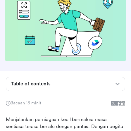
Apakah perisian penjejakan masa?
Mengapa perisian penjejakan masa penting
untuk perniagaan kecil?
Table of contents
Memilih perisian penjejakan masa yang sesuai
untuk perniagaan kecil anda
Bacaan 18 minit
10 perisian pengesanan masa teratas sekilas
Menjalankan perniagaan kecil bermakna masa 
pandang
sentiasa terasa berlalu dengan pantas. Dengan begitu 