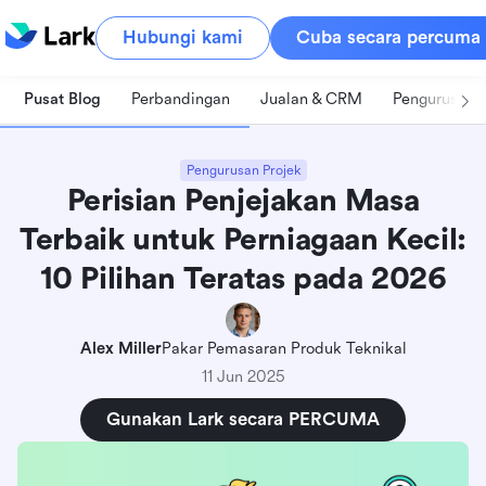
Hubungi kami
Cuba secara percuma
Pusat Blog
Perbandingan
Jualan & CRM
Pengurusan 
Pengurusan Projek
Perisian Penjejakan Masa
Terbaik untuk Perniagaan Kecil:
10 Pilihan Teratas pada 2026
Alex Miller
Pakar Pemasaran Produk Teknikal
11 Jun 2025
Gunakan Lark secara PERCUMA