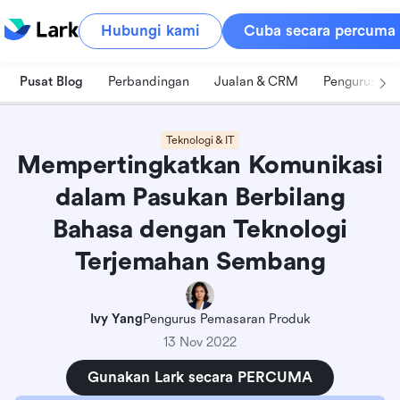
Hubungi kami
Cuba secara percuma
Pusat Blog
Perbandingan
Jualan & CRM
Pengurusan 
Teknologi & IT
Mempertingkatkan Komunikasi
dalam Pasukan Berbilang
Bahasa dengan Teknologi
Terjemahan Sembang
Ivy Yang
Pengurus Pemasaran Produk
13 Nov 2022
Gunakan Lark secara PERCUMA