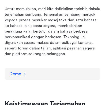
Amalan Terbaik untuk Menggunakan Terjemahan
Sembang Lark
Untuk memulakan, mari kita definisikan terlebih dahulu 
terjemahan sembang. Terjemahan sembang merujuk 
A Quick Guide to Using Lark's Chat Translation
kepada proses menukar mesej teks dari satu bahasa 
Soalan Lazim Mengenai Terjemahan Sembang
ke bahasa lain secara segera, membolehkan 
Lark
pengguna yang bertutur dalam bahasa berbeza 
berkomunikasi dengan berkesan. Teknologi ini 
digunakan secara meluas dalam pelbagai konteks, 
seperti forum dalam talian, aplikasi pesanan segera, 
dan platform sokongan pelanggan.
Demo
Keistimewaan Terjemahan 