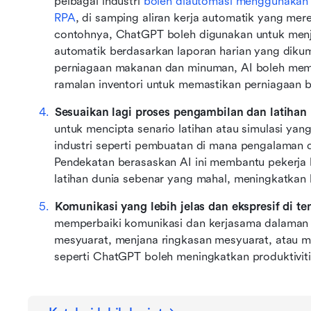
pelbagai industri 
boleh diautomasi menggunakan
RPA
, di samping aliran kerja automatik yang mere
contohnya, ChatGPT boleh digunakan untuk menj
automatik berdasarkan laporan harian yang dikum
perniagaan makanan dan minuman, AI boleh mem
ramalan inventori untuk memastikan perniagaan be
Sesuaikan lagi proses pengambilan dan latihan 
untuk mencipta senario latihan atau simulasi yang
industri seperti pembuatan di mana pengalaman d
Pendekatan berasaskan AI ini membantu pekerja be
latihan dunia sebenar yang mahal, meningkatkan
Komunikasi yang lebih jelas dan ekspresif di te
memperbaiki komunikasi dan kerjasama dalaman p
mesyuarat, menjana ringkasan mesyuarat, atau me
seperti ChatGPT boleh meningkatkan produktiviti