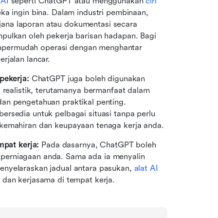
 AI
 seperti ChatGPT atau menggunakan 
ciri 
ka ingin bina. Dalam industri pembinaan, 
ana laporan atau dokumentasi secara 
pulkan oleh pekerja barisan hadapan. Bagi 
permudah operasi dengan menghantar 
rjalan lancar.
pekerja:
 ChatGPT juga boleh digunakan 
 realistik, terutamanya bermanfaat dalam 
an pengetahuan praktikal penting. 
rsedia untuk pelbagai situasi tanpa perlu 
 kemahiran dan keupayaan tenaga kerja anda.
mpat kerja:
 Pada dasarnya, ChatGPT boleh 
erniagaan anda. Sama ada ia menyalin 
nyelaraskan jadual antara pasukan, 
alat AI
 dan kerjasama di tempat kerja.