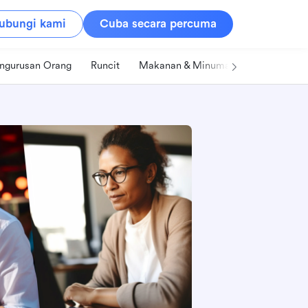
ubungi kami
Cuba secara percuma
ngurusan Orang
Runcit
Makanan & Minuman
Teknologi &