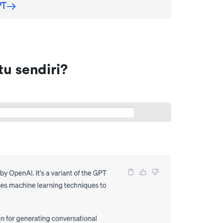
PT
u sendiri?