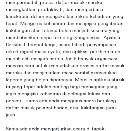
mempermudah proses daftar masuk mereka, 
Aplikasi daftar masuk terbaik sekilas
meningkatkan produktiviti, dan memperbaiki 
8 Aplikasi daftar masuk terkemuka untuk
kecekapan dalam mengekalkan rekod kehadiran yang 
perniagaan pada tahun 2026
tepat. Mengurus kehadiran dan menjejaki penglibatan 
kakitangan atau tetamu boleh menjadi sesuatu yang 
Soalan Lazim
membebankan tanpa teknologi yang sesuai. Apabila 
fleksibiliti tempat kerja, acara hibrid, penyimpanan 
Kesimpulan
rekod digital masa nyata, dan aplikasi perkhidmatan 
Bacaan berkaitan
mudah alih menjadi norma, lebih banyak organisasi 
mencari cara untuk memudahkan proses daftar masuk 
mereka dan menjimatkan masa sambil memastikan 
laporan yang boleh dipercayai. Memilih aplikasi 
check 
in
 yang tepat adalah penting bagi perniagaan yang 
ingin menjejaki kehadiran di pelbagai lokasi dan 
peranti—sama ada anda mengurus acara berulang, 
daftar masuk pejabat harian, atau kakitangan jarak 
jauh.
Sama ada anda menganjurkan acara di tapak, 