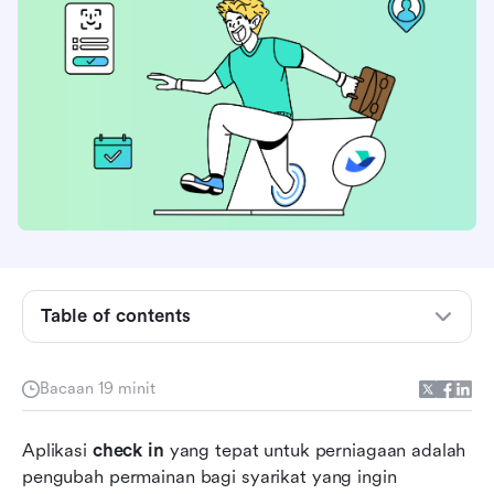
Apakah aplikasi daftar masuk untuk
Table of contents
perniagaan?
Memilih aplikasi daftar masuk yang sesuai untuk
Bacaan 19 minit
perniagaan anda
Manfaat utama menggunakan aplikasi daftar
Aplikasi 
check in
 yang tepat untuk perniagaan adalah 
masuk
pengubah permainan bagi syarikat yang ingin 