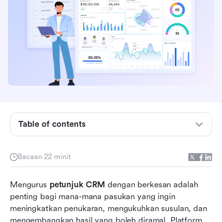
Alat CRM untuk pengurusan prospek secara
ringkas
Table of contents
Apakah petunjuk CRM dan mengapa ia penting?
Bagaimana CRM untuk prospek meningkatkan
Bacaan 22 minit
kecekapan penukaran
Mengurus 
Ciri penting untuk pengurusan prospek CRM
petunjuk CRM
 dengan berkesan adalah 
penting bagi mana-mana pasukan yang ingin 
12 alat CRM terbaik untuk mengurus prospek
meningkatkan penukaran, mengukuhkan susulan, dan 
dengan berkesan
mengembangkan hasil yang boleh diramal. Platform 