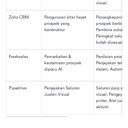
visual.
Zoho CRM
Pengurusan kitar hayat 
Penangkapan/peni
prospek yang 
prospek berbilang
berstruktur
Pembina automasi
Peringkat saluran
boleh disesuaika
Freshsales
Pemarkahan & 
Penilaian prospek
keutamaan prospek 
Penjejakan telefo
dipacu AI
dalam, Automasi 
Pipedrive
Penjejakan Saluran 
Saluran paip sere
Jualan Visual
visual, Pengayaan
pintar, Alat jual
aktiviti.