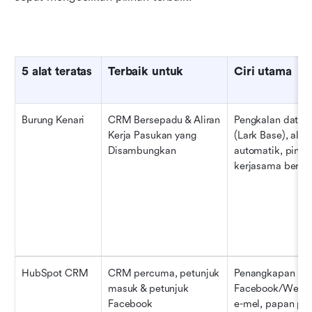
5 alat teratas
Terbaik untuk
Ciri utama
Burung Kenari
CRM Bersepadu & Aliran 
Pengkalan data t
Kerja Pasukan yang 
(Lark Base), alira
Disambungkan
automatik, pintas
kerjasama berse
HubSpot CRM
CRM percuma, petunjuk 
Penangkapan pro
masuk & petunjuk 
Facebook/Web ter
Facebook
e-mel, papan pem