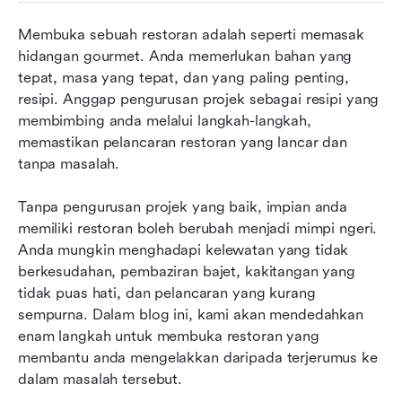
Menandatangani dan mengatur kontrak dengan
mengambil kira tarikh
Membuka sebuah restoran adalah seperti memasak 
hidangan gourmet. Anda memerlukan bahan yang 
Delegasi, delegasi, delegasi
tepat, masa yang tepat, dan yang paling penting, 
Visualisasikan kemajuan anda
resipi. Anggap pengurusan projek sebagai resipi yang 
membimbing anda melalui langkah-langkah, 
Rancang untuk perkara yang tidak dijangka
memastikan pelancaran restoran yang lancar dan 
tanpa masalah.
Melabur dalam alat yang betul
Tanpa pengurusan projek yang baik, impian anda 
memiliki restoran boleh berubah menjadi mimpi ngeri. 
Anda mungkin menghadapi kelewatan yang tidak 
berkesudahan, pembaziran bajet, kakitangan yang 
tidak puas hati, dan pelancaran yang kurang 
sempurna. Dalam blog ini, kami akan mendedahkan 
enam langkah untuk membuka restoran yang 
membantu anda mengelakkan daripada terjerumus ke 
dalam masalah tersebut.