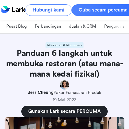
Hubungi kami
Cuba secara percuma
Pusat Blog
Perbandingan
Jualan & CRM
Pengurusan 
Makanan & Minuman
Panduan 6 langkah untuk
membuka restoran (atau mana-
mana kedai fizikal)
Jess Cheung
Pakar Pemasaran Produk
19 Mei 2023
Gunakan Lark secara PERCUMA