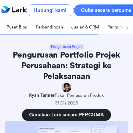
Hubungi kami
Cuba secara percuma
Pusat Blog
Perbandingan
Jualan & CRM
Pengurusan 
Pengurusan Projek
Pengurusan Portfolio Projek
Perusahaan: Strategi ke
Pelaksanaan
Ryan Tanner
Pakar Pemasaran Produk
31 Dis 2025
Gunakan Lark secara PERCUMA