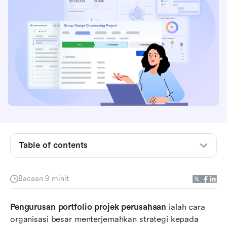
Apakah pengurusan portfolio projek
perusahaan?
Pengurusan projek dan portfolio perusahaan
berbanding PMO tradisional
Table of contents
Contoh dunia sebenar pengurusan portfolio
projek perusahaan
Bacaan 9 minit
Pilihan moden: Gunakan Lark untuk
menghubungkan strategi dan pelaksanaan
Pengurusan portfolio projek perusahaan
merentasi pasukan
 ialah cara 
organisasi besar menterjemahkan strategi kepada 