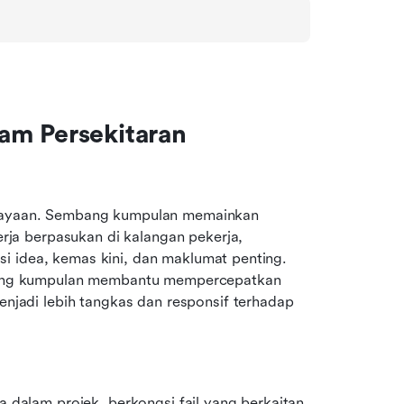
m Persekitaran 
ejayaan. Sembang kumpulan memainkan 
a berpasukan di kalangan pekerja, 
i idea, kemas kini, dan maklumat penting. 
ng kumpulan membantu mempercepatkan 
adi lebih tangkas dan responsif terhadap 
lam projek, berkongsi fail yang berkaitan, 