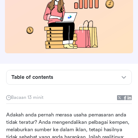
Table of contents
Apakah objektif pemasaran?
Kenapa objektif pemasaran penting untuk
Bacaan 13 minit
kejayaan
Jenis objektif pemasaran (dan contoh untuk
Adakah anda pernah merasa usaha pemasaran anda 
memberi inspirasi kepada anda)
tidak teratur? Anda mengendalikan pelbagai kempen, 
melaburkan sumber ke dalam iklan, tetapi hasilnya 
Cara menetapkan objektif pemasaran SMART
tidak sehebat yang anda harapkan. Inilah realitinya: 