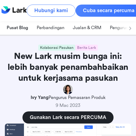
Hubungi kami
Cuba secara percuma
Pusat Blog
Perbandingan
Jualan & CRM
Pengurusan 
Kolaborasi Pasukan
Berita Lark
New Lark musim bunga ini:
lebih banyak penambahbaikan
untuk kerjasama pasukan
Ivy Yang
Pengurus Pemasaran Produk
9 Mac 2023
Gunakan Lark secara PERCUMA