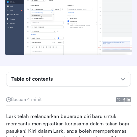
Table of contents
1. 🤝 Bekerjasama dengan rakan kongsi luar
menggunakan aliran kerja automatik baru
Bacaan 4 minit
2. ⏰ Jadualkan mesej untuk dihantar kemudian
3. 💻 Mulakan mesyuarat Zoom dari Kalendar
Lark telah melancarkan beberapa ciri baru untuk 
Lark anda
membantu meningkatkan kerjasama dalam talian bagi 
pasukan! Kini dalam Lark, anda boleh memperkemas 
4. 🔦 Fokuskan perbincangan sekitar komen