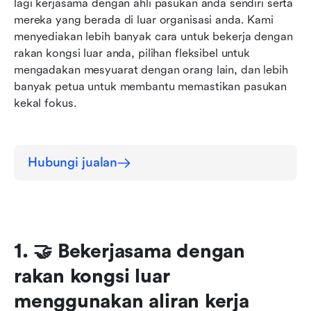
lagi kerjasama dengan ahli pasukan anda sendiri serta 
melalui Mod Sorotan
mereka yang berada di luar organisasi anda. Kami 
menyediakan lebih banyak cara untuk bekerja dengan 
5. 📝 Kategorikan, pecahkan, dan jejak tugasan
rakan kongsi luar anda, pilihan fleksibel untuk 
dengan lebih baik
mengadakan mesyuarat dengan orang lain, dan lebih 
banyak petua untuk membantu memastikan pasukan 
kekal fokus.
Hubungi jualan
1. 🤝 Bekerjasama dengan 
rakan kongsi luar 
menggunakan aliran kerja 