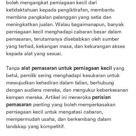
boleh mengangkat perniagaan kecil dari 
kecil
ketidaktahuan kepada pengiktirafan, membantu 
membina pangkalan pelanggan yang setia dan 
Masa Depan Alat Pemasaran untuk Perniagaan
meningkatkan jualan. Walau bagaimanapun, banyak 
Kecil
perniagaan kecil menghadapi cabaran besar dalam 
Kesimpulan
pemasaran, terutamanya disebabkan oleh sumber 
yang terhad, kekangan masa, dan kekurangan akses 
Bacaan Berkaitan
kepada alat yang sesuai.
Tanpa 
alat pemasaran untuk perniagaan kecil
 yang 
betul, pemilik sering menghadapi kesukaran untuk 
mewujudkan kehadiran dalam talian, berhubung 
dengan audiens mereka, dan mengukur keberkesanan 
kempen mereka. Artikel ini meneroka 
perisian 
pemasaran
 penting yang boleh memperkasakan 
perniagaan kecil untuk mengatasi cabaran, 
mempermudah usaha, dan berkembang dalam 
landskap yang kompetitif.