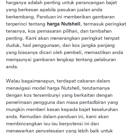
Bagaimana Nutshell dibandingkan dengan
harganya adalah penting untuk perancangan bajet 
alternatif CRM
yang berkesan apabila pasukan jualan anda 
berkembang. Panduan ini memberikan gambaran 
Alternatif CRM yang lebih pintar: Lark
terperinci tentang 
harga Nutshell
, termasuk peringkat 
terasnya, kos pemasaran pilihan, dan tambahan 
Membuat keputusan muktamad anda: Adakah
penting. Kami akan menerangkan peringkat tempat 
Nutshell sesuai untuk anda?
duduk, had penggunaan, dan kos jangka panjang 
Kesimpulan
yang biasanya dicari oleh pembeli, memastikan anda 
mempunyai gambaran lengkap tentang pelaburan 
Soalan Lazim
anda.
Bacaan berkaitan
Walau bagaimanapun, terdapat cabaran dalam 
menavigasi model harga Nutshell, terutamanya 
dengan kos tersembunyi yang berkaitan dengan 
penerimaan pengguna dan masa pentadbiran yang 
mungkin memberi kesan kepada bajet keseluruhan 
anda. Kemudian dalam panduan ini, kami akan 
membincangkan isu-isu berpotensi ini dan 
menawarkan penyelesaian yang lebih baik untuk 