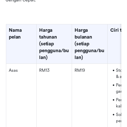
Nama 
Harga 
Harga 
Ciri ter
pelan
tahunan 
bulanan 
(setiap 
(setiap 
pengguna/bu
pengguna/bu
lan)
lan)
Asas
RM13
RM19
Stora
& aka
Pengu
garis
Penye
kalen
Sokon
perc