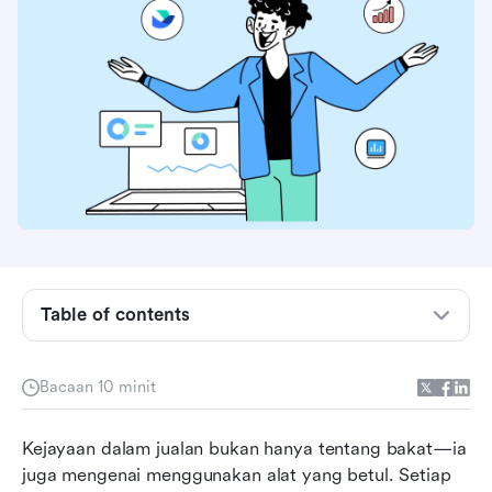
Apakah pengurusan jualan?
Apakah perisian pengurusan jualan dan
mengapa ia penting?
Manfaat menggunakan perisian pengurusan
jualan
Siapa yang menggunakan perisian pengurusan
jualan
Table of contents
Perkara yang perlu dicari dalam perisian
pengurusan jualan
Bacaan 10 minit
Perisian pengurusan jualan terbaik sekilas
Kejayaan dalam jualan bukan hanya tentang bakat—ia 
pandang
juga mengenai menggunakan alat yang betul. Setiap 