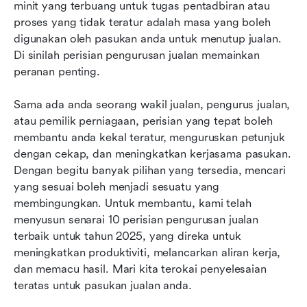
Perisian pengurusan jualan terbaik 10 pada
minit yang terbuang untuk tugas pentadbiran atau 
tahun 2026
proses yang tidak teratur adalah masa yang boleh 
digunakan oleh pasukan anda untuk menutup jualan. 
Penghargaan khas
Di sinilah perisian pengurusan jualan memainkan 
peranan penting.
Memilih perisian pengurusan jualan yang sesuai
untuk pasukan anda
Sama ada anda seorang wakil jualan, pengurus jualan, 
Perisian pengurusan jualan Soalan Lazim
atau pemilik perniagaan, perisian yang tepat boleh 
membantu anda kekal teratur, menguruskan petunjuk 
Pilih perisian pengurusan jualan terbaik
dengan cekap, dan meningkatkan kerjasama pasukan. 
Dengan begitu banyak pilihan yang tersedia, mencari 
yang sesuai boleh menjadi sesuatu yang 
membingungkan. Untuk membantu, kami telah 
menyusun senarai 10 perisian pengurusan jualan 
terbaik untuk tahun 2025, yang direka untuk 
meningkatkan produktiviti, melancarkan aliran kerja, 
dan memacu hasil. Mari kita terokai penyelesaian 
teratas untuk pasukan jualan anda.