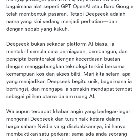
bagaimana alat seperti GPT OpenAI atau Bard Google 
Jalan di hadapan: Apa seterusnya untuk
telah membentuk pasaran. Tetapi Deepseek adalah 
Deepseek?
nama yang kini sedang menjadi perhatian—dan 
dengan sebab yang kukuh.
Kenapa Deepseek mendapat begitu banyak
perhatian?
Deepseek bukan sekadar platform AI biasa. Ia 
Memperkasakan pasukan dengan Deepseek +
mentakrif semula cara perniagaan, pembangun, dan 
Lark
pencipta berinteraksi dengan kecerdasan buatan 
dengan menggabungkan teknologi terkini bersama 
kemampuan kos dan aksesibiliti. Mari kita selami apa 
yang menjadikan Deepseek begitu unik, bagaimana ia 
berfungsi, dan mengapa ia semakin mendapat tempat 
sebagai pilihan utama dalam ruang AI.
Walaupun terdapat khabar angin yang berlegar-legar 
mengenai Deepseek dan turun naik ketara dalam 
harga saham Nvidia yang disebabkannya, ini hanya 
membuktikan satu perkara: sama ada anda seorang 