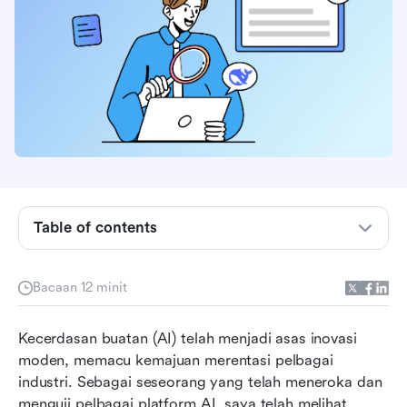
Table of contents
Apakah kecerdasan buatan?
Apakah Deepseek?
Bacaan 12 minit
Teknologi Deepseek: Kecekapan bertemu
Kecerdasan buatan (AI) telah menjadi asas inovasi 
inovasi
moden, memacu kemajuan merentasi pelbagai 
Aplikasi dunia sebenar: Menyelesaikan cabaran
industri. Sebagai seseorang yang telah meneroka dan 
hari ini
menguji pelbagai platform AI, saya telah melihat 