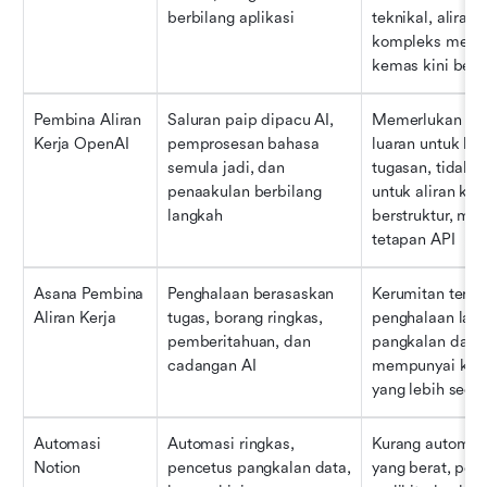
berbilang aplikasi
teknikal, aliran 
kompleks memer
kemas kini bert
Pembina Aliran 
Saluran paip dipacu AI, 
Memerlukan apli
Kerja OpenAI
pemprosesan bahasa 
luaran untuk kem
semula jadi, dan 
tugasan, tidak s
penaakulan berbilang 
untuk aliran kerj
langkah
berstruktur, me
tetapan API
Asana Pembina 
Penghalaan berasaskan 
Kerumitan terhad
Aliran Kerja
tugas, borang ringkas, 
penghalaan lanju
pemberitahuan, dan 
pangkalan data a
cadangan AI
mempunyai keup
yang lebih sedik
Automasi 
Automasi ringkas, 
Kurang automasi
Notion
pencetus pangkalan data, 
yang berat, penc