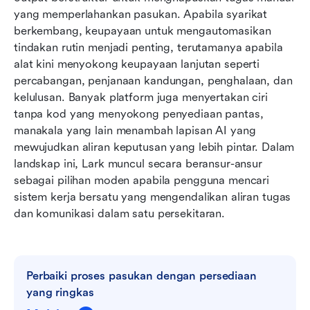
Ciri utama yang perlu diperhatikan dalam
yang memperlahankan pasukan. Apabila syarikat 
pembina aliran kerja moden
berkembang, keupayaan untuk mengautomasikan 
tindakan rutin menjadi penting, terutamanya apabila 
Senarai penuh: 10 pembina aliran kerja terbaik
alat kini menyokong keupayaan lanjutan seperti 
yang dipilih untuk anda
percabangan, penjanaan kandungan, penghalaan, dan 
kelulusan. Banyak platform juga menyertakan ciri 
Faedah menggunakan pembina aliran kerja
tanpa kod yang menyokong penyediaan pantas, 
Kesilapan biasa yang perlu dielakkan dalam
manakala yang lain menambah lapisan AI yang 
pembina aliran kerja percuma
mewujudkan aliran keputusan yang lebih pintar. Dalam 
landskap ini, Lark muncul secara beransur-ansur 
Kesimpulan
sebagai pilihan moden apabila pengguna mencari 
sistem kerja bersatu yang mengendalikan aliran tugas 
Soalan Lazim
dan komunikasi dalam satu persekitaran.
Bacaan berkaitan
Perbaiki proses pasukan dengan persediaan 
yang ringkas