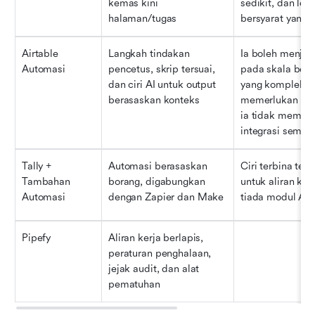
kemas kini 
sedikit, dan logik
halaman/tugas
bersyarat yang 
Airtable 
Langkah tindakan 
Ia boleh menjad
Automasi
pencetus, skrip tersuai, 
pada skala besar
dan ciri AI untuk output 
yang kompleks 
berasaskan konteks
memerlukan lati
ia tidak mempun
integrasi semba
Tally + 
Automasi berasaskan 
Ciri terbina terh
Tambahan 
borang, digabungkan 
untuk aliran kerj
Automasi
dengan Zapier dan Make
tiada modul AI
Pipefy
Aliran kerja berlapis, 
peraturan penghalaan, 
jejak audit, dan alat 
pematuhan