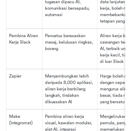
tugasan dipacu AI, 
data lanjutan di 
komunikasi bersepadu, 
kerja, boleh men
automasi
membebankan u
tetapan yang k
Pembina Aliran 
Pencetus berasaskan 
Aliran kerja berb
Kerja Slack
mesej, kelulusan ringkas, 
cawangan terhad
borang
AI, terbaik untuk
kerja kecil, tiada
di luar Slack
Zapier
Menyambungkan lebih 
Harga boleh men
daripada 8,000 aplikasi, 
dengan cepat, s
aliran kerja berbilang 
mengurus aliran 
langkah, tindakan 
besar, tiada ruan
dikuasakan AI
yang bersatu
Make 
Pembina aliran kerja 
Mengelirukan ba
(Integromat)
visual, kawalan modular, 
pemula, penyedi
alat AI, integrasi 
memerlukan pe