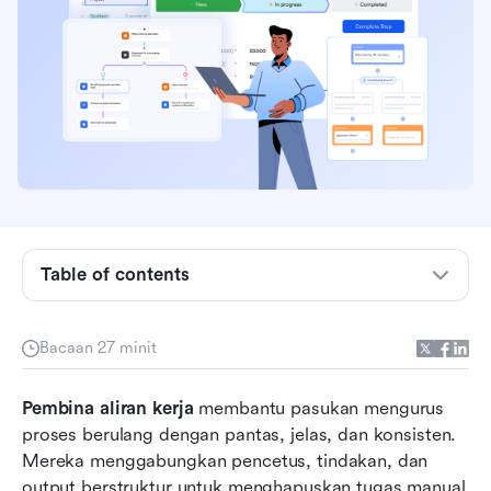
Table of contents
Gambaran keseluruhan: 10 alat pembina aliran
kerja terbaik untuk dipertimbangkan
Bacaan 27 minit
Apakah pembina aliran kerja?
Bagaimana pembina aliran kerja berfungsi:
Pembina aliran kerja
 membantu pasukan mengurus 
Komponen teras
proses berulang dengan pantas, jelas, dan konsisten. 
Mereka menggabungkan pencetus, tindakan, dan 
Jenis pembina aliran kerja yang popular
output berstruktur untuk menghapuskan tugas manual 