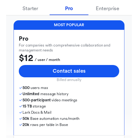
Starter
Pro
Enterprise
MOST POPULAR
Pro
For companies with comprehensive collaboration and 
management needs
$12
  / user / month
Contact sales
Billed annually
500
 users max
Unlimited
 message history
500-participant
 video meetings
15 TB
 storage
Lark Docs & Mail
50k
 Base automation runs/month
20k
 rows per table in Base