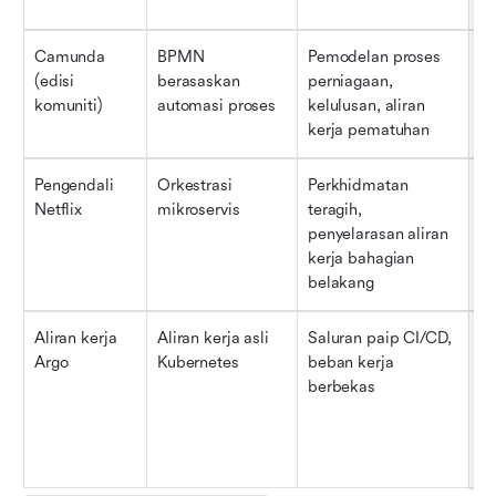
Camunda 
BPMN 
Pemodelan proses 
P
(edisi 
berasaskan 
perniagaan, 
vi
komuniti)
automasi proses
kelulusan, aliran 
pi
kerja pematuhan
ya
Pengendali 
Orkestrasi 
Perkhidmatan 
Al
Netflix
mikroservis
teragih, 
JS
penyelarasan aliran 
ku
kerja bahagian 
pe
belakang
se
Aliran kerja 
Aliran kerja asli 
Saluran paip CI/CD, 
Be
Argo
Kubernetes
beban kerja 
be
berbekas
pe
de