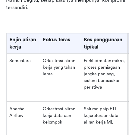
Namun begitu, setiap satunya mempunyai kompromi 
tersendiri.
Enjin aliran 
Fokus teras
Kes penggunaan 
K
kerja
tipikal
Sementara
Orkestrasi aliran 
Perkhidmatan mikro, 
To
kerja yang tahan 
proses perniagaan 
ti
lama
jangka panjang, 
ke
sistem berasaskan 
ke
peristiwa
un
Apache 
Orkestrasi aliran 
Saluran paip ETL, 
Ek
Airflow
kerja data dan 
kejuruteraan data, 
pe
kelompok
aliran kerja ML
ku
b