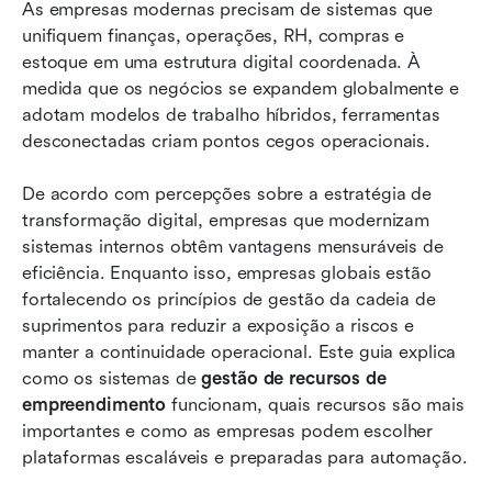
Conheça o Lark: plataforma unificada com
As empresas modernas precisam de sistemas que 
fluxos de trabalho de recursos simplificados
unifiquem finanças, operações, RH, compras e 
estoque em uma estrutura digital coordenada. À 
Como escolher o software ERM certo
medida que os negócios se expandem globalmente e 
adotam modelos de trabalho híbridos, ferramentas 
Futuro da Enterprise Resource Management
desconectadas criam pontos cegos operacionais.
Conclusão
De acordo com percepções sobre a estratégia de 
Perguntas frequentes
transformação digital, empresas que modernizam 
sistemas internos obtêm vantagens mensuráveis de 
Leitura relacionada
eficiência. Enquanto isso, empresas globais estão 
fortalecendo os princípios de gestão da cadeia de 
suprimentos para reduzir a exposição a riscos e 
manter a continuidade operacional. Este guia explica 
como os sistemas de 
gestão de recursos de 
empreendimento
 funcionam, quais recursos são mais 
importantes e como as empresas podem escolher 
plataformas escaláveis e preparadas para automação.