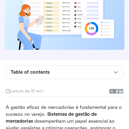
Um rápido olhar para os 5 melhores sistemas de
Table of contents
gestão de mercadorias
O que é um sistema de gestão de mercadorias?
Leitura de 15 min
Principais recursos dos sistemas de
A gestão eficaz de mercadorias é fundamental para o 
gerenciamento de mercadorias
sucesso no varejo. 
Sistemas de gestão de 
Navegando pelo mercado: Top 9 sistemas de
mercadorias
 desempenham um papel essencial ao 
gestão de mercadorias
ajudar varejistas a otimizar operações, aprimorar o 