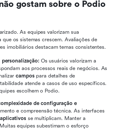
não gostam sobre o Podio 
rizado. As equipes valorizam sua 
a que os sistemas crescem. Avaliações de 
es imobiliários destacam temas consistentes.
a personalização:
 Os usuários valorizam a 
capacidade de criar fluxos de trabalho que correspondam aos processos reais de negócios. As 
alizar 
campos
 para detalhes de 
abilidade atende a casos de uso específicos. 
 equipes escolhem o Podio. 
omplexidade de configuração e 
jamento e compreensão técnica. As interfaces 
 
aplicativos
 se multiplicam. Manter a 
l. Muitas equipes subestimam o esforço 