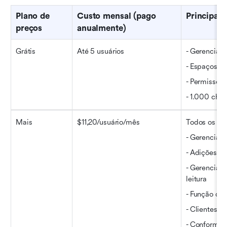
Plano de 
Custo mensal (pago 
Principais
preços
anualmente)
Grátis
Até 5 usuários
- Gerenciame
- Espaços de
- Permissões
- 1.000 cha
Mais
$11,20/usuário/mês
Todos os rec
- Gerenciame
- Adições i
- Gerenciam
leitura
- Função de 
- Clientes e
- Conformi