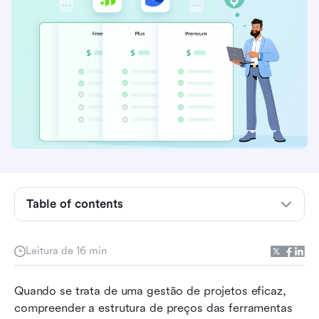
Principais pontos: visão geral dos preços do
Podio
Como selecionamos e avaliamos softwares em
nossas análises
O que é o Podio?
Recursos principais do Podio
Detalhamento detalhado dos preços do
Table of contents
software de gerenciamento de projetos Podio
Custos ocultos do Podio
Leitura de 16 min
Indústrias que usam o Podio
Quando se trata de uma gestão de projetos eficaz, 
Limitações do Podio: Por que alternativas?
compreender a estrutura de preços das ferramentas 