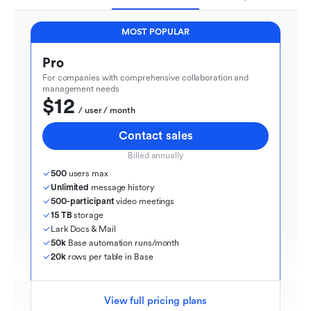
MOST POPULAR
Pro
For companies with comprehensive collaboration and 
management needs
$12
  / user / month
Contact sales
Billed annually
500
 users max
Unlimited
 message history
500-participant
 video meetings
15 TB
 storage
Lark Docs & Mail
50k
 Base automation runs/month
20k
 rows per table in Base
View full pricing plans