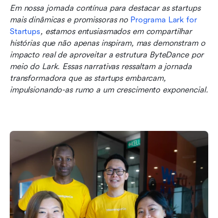
Em nossa jornada contínua para destacar as startups 
Alcançando Novos Patamares
mais dinâmicas e promissoras no 
Programa Lark for 
Startups
, estamos entusiasmados em compartilhar 
Crescimento desde a entrada na Lark for
histórias que não apenas inspiram, mas demonstram o 
Startups
impacto real de aproveitar a estrutura ByteDance por 
Como a MessengerCo usa o Lark
meio do Lark. Essas narrativas ressaltam a jornada 
transformadora que as startups embarcam, 
impulsionando-as rumo a um crescimento exponencial.