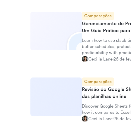
Comparações
Gerenciamento de Pr
Um Guia Prático para
Learn how to use slack t
buffer schedules, protect
predictability with pract
Cecilia Lane
26 de fe
Comparações
Revisão do Google She
das planilhas online
Discover Google Sheets fe
how it compares to Excel 
Cecilia Lane
26 de fe