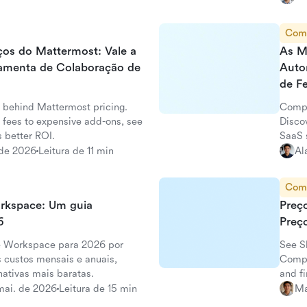
Com
os do Mattermost: Vale a
As M
ramenta de Colaboração de
Auto
de F
 behind Mattermost pricing.
Compa
fees to expensive add-ons, see
Disco
s better ROI.
SaaS 
 de 2026
Leitura de 11 min
Al
Com
rkspace: Um guia
Preç
6
Preç
e Workspace para 2026 por
See Sl
 custos mensais e anuais,
Compa
nativas mais baratas.
and fi
mai. de 2026
Leitura de 15 min
Ma