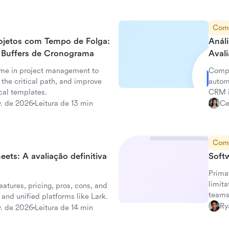
Com
ojetos com Tempo de Folga:
Anál
 Buffers de Cronograma
Aval
ime in project management to
Compl
 the critical path, and improve
automa
ical templates.
CRM is
v. de 2026
Leitura de 13 min
Ce
Com
ets: A avaliação definitiva
Softw
Prima
limita
atures, pricing, pros, cons, and
teams
and unified platforms like Lark.
Ry
v. de 2026
Leitura de 14 min