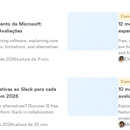
Com
ento da Microsoft:
12 me
Avaliações
expe
ning software, explaining core
Free, 
s, limitations, and alternatives
are th
and fi
 de 2026
Leitura de 11 min
Ch
Com
ativas ao Slack para cada
10 me
 em 2026
aval
k alternatives? Discover 12 free
Explo
rform Slack in collaboration,
featur
proje
de 2026
Leitura de 20 min
Mu