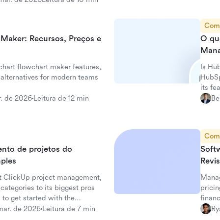
Com
 Maker: Recursos, Preços e
O qu
Mana
chart flowchart maker features,
Is Hu
d alternatives for modern teams
HubSp
its fe
r. de 2026
Leitura de 12 min
Be
Com
nto de projetos do
Soft
ples
Revi
ut ClickUp project management,
Manag
 categories to its biggest pros
pricin
 to get started with the
finan
mar. de 2026
Leitura de 7 min
Ry