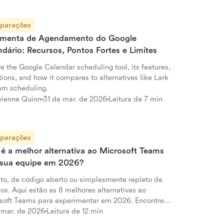
parações
amenta de Agendamento do Google
dário: Recursos, Pontos Fortes e Limites
e the Google Calendar scheduling tool, its features,
tions, and how it compares to alternatives like Lark
eam scheduling.
vienne Quinn
31 de mar. de 2026
Leitura de 7 min
parações
é a melhor alternativa ao Microsoft Teams
 sua equipe em 2026?
ito, de código aberto ou simplesmente repleto de
os. Aqui estão as 8 melhores alternativas ao
soft Teams para experimentar em 2026. Encontre a
menta de colaboração perfeita para sua equipe.
 mar. de 2026
Leitura de 12 min