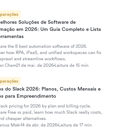
parações
elhores Soluções de Software de
mação em 2026: Um Guia Completo e Lista
erramentas
re the 8 best automation software of 2026.
ver how RPA, iPaaS, and unified workspaces can fix
sprawl and streamline workflows.
an Chan
21 de mai. de 2026
Leitura de 15 min
parações
os do Slack 2026: Planos, Custos Mensais e
os para Empreendimento
ack pricing for 2026 by plan and billing cycle.
re Free vs paid, learn how much Slack really costs,
nd cheaper alternatives.
rcus Mak
14 de abr. de 2026
Leitura de 17 min