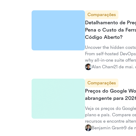
Comparações
Detalhamento de Preç
Pena o Custo da Fer
Código Aberto?
Uncover the hidden costs
From self-hosted DevOps 
why all-in-one suite offer
Alan Chan
21 de mai.
Comparações
Preços do Google Wo
abrangente para 202
Veja os preços do Googl
plano e país. Compare os
recursos e encontre alter
Benjamin Grant
9 de 