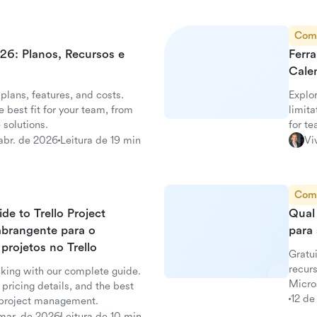
Com
26: Planos, Recursos e
Ferr
Calen
plans, features, and costs.
Explor
 best fit for your team, from
limita
 solutions.
for t
abr. de 2026
Leitura de 19 min
Vi
Com
e to Trello Project
Qual 
abrangente para o
para
rojetos no Trello
Gratu
recurs
cking with our complete guide.
Micro
pricing details, and the best
ferra
12 de
e project management.
mar. de 2026
Leitura de 10 min