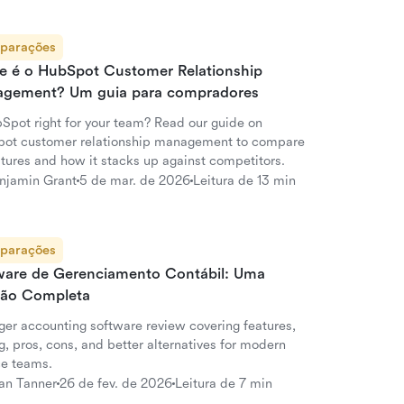
parações
e é o HubSpot Customer Relationship
gement? Um guia para compradores
bSpot right for your team? Read our guide on
ot customer relationship management to compare
atures and how it stacks up against competitors.
njamin Grant
5 de mar. de 2026
Leitura de 13 min
parações
ware de Gerenciamento Contábil: Uma
são Completa
er accounting software review covering features,
g, pros, cons, and better alternatives for modern
ce teams.
an Tanner
26 de fev. de 2026
Leitura de 7 min