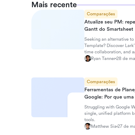
Mais recente
Comparações
Atualize seu PM: rep
Gantt do Smartsheet
Seeking an alternative t
Template? Discover Lark'
time collaboration, and 
Ryan Tanner
28 de ma
Comparações
Ferramentas de Plane
Google: Por que uma 
Struggling with Google 
single, unified platform
tools.
Matthew Sia
27 de ma