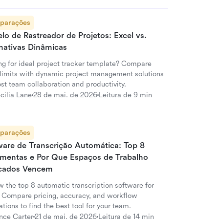
parações
o de Rastreador de Projetos: Excel vs.
rnativas Dinâmicas
ng for ideal project tracker template? Compare
 limits with dynamic project management solutions
st team collaboration and productivity.
cilia Lane
28 de mai. de 2026
Leitura de 9 min
parações
ware de Transcrição Automática: Top 8
amentas e Por Que Espaços de Trabalho
icados Vencem
w the top 8 automatic transcription software for
 Compare pricing, accuracy, and workflow
ations to find the best tool for your team.
nce Carter
21 de mai. de 2026
Leitura de 14 min