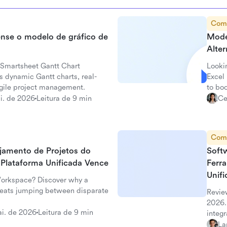
Com
ense o modelo de gráfico de
Model
Alte
o Smartsheet Gantt Chart
Looki
s dynamic Gantt charts, real-
Excel
agile project management.
to boo
i. de 2026
Leitura de 9 min
Ce
Com
jamento de Projetos do
Soft
Plataforma Unificada Vence
Ferr
Unif
Workspace? Discover why a
 beats jumping between disparate
Revie
2026.
i. de 2026
Leitura de 9 min
integr
La