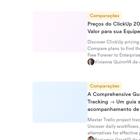
Comparações
Preços do ClickUp 20
Valor para sua Equipe
Discover ClickUp pricing 
Compare plans to find the
Free Forever to Enterprise
Vivienne Quinn
14 de 
Comparações
A Comprehensive Guid
Tracking → Um guia 
acompanhamento de p
Master Trello project tra
Uncover daily workflows, 
alternatives for effectiv
Benjamin Grant
12 de 