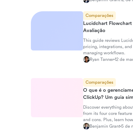
Comparações
Lucidchart Flowchart
Avaliação
This guide reviews Lucid
pricing, integrations, an
managing workflows.
Ryan Tanner
12 de ma
Comparações
O que é o gerenciame
ClickUp? Um guia sim
Discover everything abo
from its four core feature
and cons. Plus, learn how
platform.
Benjamin Grant
5 de 