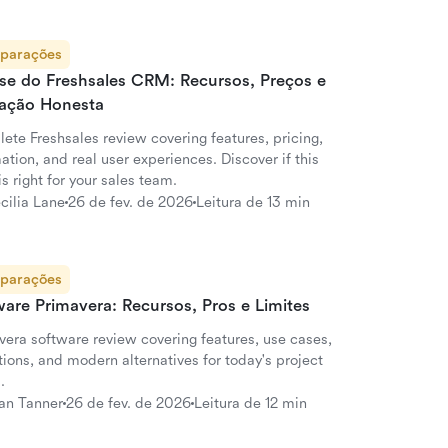
parações
ise do Freshsales CRM: Recursos, Preços e
iação Honesta
ete Freshsales review covering features, pricing,
tion, and real user experiences. Discover if this
 right for your sales team.
cilia Lane
26 de fev. de 2026
Leitura de 13 min
parações
are Primavera: Recursos, Pros e Limites
vera software review covering features, use cases,
tions, and modern alternatives for today's project
.
an Tanner
26 de fev. de 2026
Leitura de 12 min