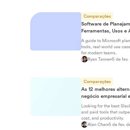
Comparações
Software de Planejam
Ferramentas, Usos e 
A guide to Microsoft plan
tools, real-world use case
for modern teams.
Ryan Tanner
5 de fev.
Comparações
As 12 melhores altern
negócio empresarial
Looking for the best Slac
and paid tools that outpe
cost, and productivity.
Alan Chan
5 de fev. 