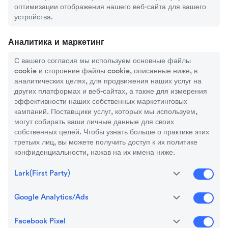
оптимизации отображения нашего веб-сайта для вашего
устройства.
Аналитика и маркетинг
С вашего согласия мы используем основные файлы
cookie и сторонние файлы cookie, описанные ниже, в
аналитических целях, для продвижения наших услуг на
других платформах и веб-сайтах, а также для измерения
эффективности наших собственных маркетинговых
кампаний. Поставщики услуг, которых мы используем,
могут собирать ваши личные данные для своих
собственных целей. Чтобы узнать больше о практике этих
третьих лиц, вы можете получить доступ к их политике
конфиденциальности, нажав на их имена ниже.
Lark(First Party)
We use First Party cookies for analytics
purposes such as to understand how you
Google Analytics/Ads
We use Google Analytics/Ads to improve our
use the Websites, including which pages you
marketing campaigns, including to track ad
view and how you interact with content.
Facebook Pixel