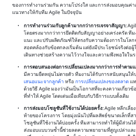
ของการทำงานร่วมกัน ความโปร่งใส และการส่งมอบคุณค่าอย่างต
แนวทางให้กับทีม Agile ในปัจจุบัน
การทำงานร่วมกับลูกค้ามากกว่าการเจรจาสัญญา: 
Agi
โดยตรงมากกว่าการยึดติดกับสัญญาอย่างเคร่งครัด ทีมงา
แนะ และปรับผลิตภัณฑ์ให้ตรงกับความต้องการในโลกจริง ส
สอดคล้องกับข้อตกลงเริ่มต้น แต่ยังมีประโยชน์จริงต่อผ
เดินทางช่วยสร้างความไว้วางใจและความพึงพอใจใน
การตอบสนองต่อการเปลี่ยนแปลงมากกว่าการทำตามแ
มีความยืดหยุ่นไม่ตายตัว ทีมงานได้รับการสนับสนุนให้ปรั
เสนอแนะจากลูกค้า
 หรือ 
การเปลี่ยนแปลงของตลาด
 แท
ด้วยวิธี Agile มองว่ามันเป็นโอกาสที่จะคงความเกี่ยวข้องแ
ที่ทำให้ Agile โดดเด่นเมื่อเทียบกับวิธีการแบบดั้งเดิม
การส่งมอบโซลูชันที่ใช้งานได้บ่อยครั้ง: 
Agile หลีกเลี
ท้ายของโครงการ โดยมุ่งเน้นไปที่ผลลัพธ์ขนาดเล็กท
โซลูชันที่ใช้งานได้บ่อยครั้ง ทีมสามารถทำให้ผู้มีส่วนได
ส่งมอบแบบวนซ้ำนี้ช่วยลดความพยายามที่สูญเปล่าแล