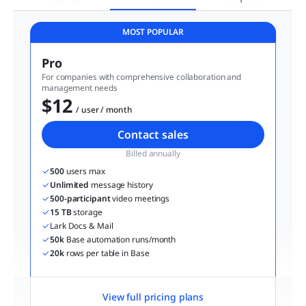
MOST POPULAR
Pro
For companies with comprehensive collaboration and 
management needs
$12
  / user / month
Contact sales
Billed annually
500
 users max
Unlimited
 message history
500-participant
 video meetings
15 TB
 storage
Lark Docs & Mail
50k
 Base automation runs/month
20k
 rows per table in Base
View full pricing plans