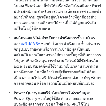
ได้โดยอัตโนมัติ เพิ่มความยืดหยุ่นสำหรับรายงานและ
โมเดล ฟีเจอร์เหล่านี้ทำให้เครื่องมืออัตโนมัติของ Excel 
มีประสิทธิภาพสำหรับการวิเคราะห์และการคำนวณซ้ำ 
อย่างไรก็ตาม สูตรขึ้นอยู่กับโครงสร้างที่ถูกต้องอย่าง
มาก และสามารถเสียหายได้ง่ายเมื่อไฟล์ถูกแชร์หรือ
แก้ไขโดยผู้ใช้หลายคน
แมโครและ VBA สำหรับการดำเนินการซ้ำ:
 แมโคร
และ
สคริปต์ VBA
 ช่วยทำให้การดำเนินการซ้ำ เช่น การ
จัดรูปแบบรายงานหรือการนำเข้าข้อมูล เป็นแบบ
อัตโนมัติ พวกมันสามารถใช้ตรรกะขั้นสูงที่เกินกว่าการ
ใช้สูตร เพื่อสนับสนุนการทำงานอัตโนมัติที่ซับซ้อนใน 
Excel ระบบสเปรดชีตที่ใช้งานมาเป็นเวลานานจำนวน
มากพึ่งพาแมโครที่สร้างโดยผู้เชี่ยวชาญเพียงไม่กี่คน 
เมื่อเวลาผ่านไป สคริปต์เหล่านี้จะยากต่อการบำรุงรักษา 
การตรวจสอบ หรือการถ่ายโอนเมื่อทีมเปลี่ยนแปลง
Power Query และเวิร์กโฟลว์การรีเฟรชข้อมูล:
Power Query ช่วยให้ผู้ใช้ดึง ทำความสะอาด และ
แปลงข้อมูลจากฐานข้อมูล ไฟล์ และ API ได้โดย