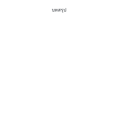
บทสรุป