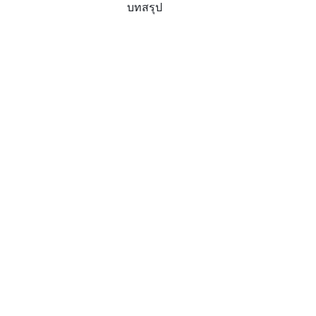
บทสรุป