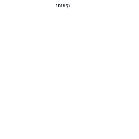
บทสรุป