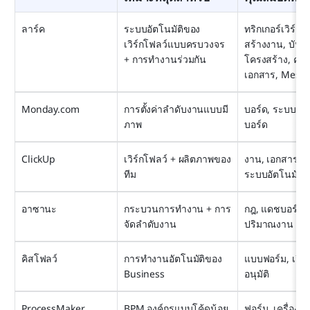
ลาร์ค
ระบบอัตโนมัติของ
ทริกเกอร์เวิร์กโ
เวิร์กโฟลว์แบบครบวงจร 
สร้างงาน, บันทึกท
+ การทำงานร่วมกัน
โครงสร้าง, คำอนุ
เอกสาร, Mess
Monday.com
การตั้งค่าลำดับงานแบบมี
บอร์ด, ระบบอัต
ภาพ
บอร์ด
ClickUp
เวิร์กโฟลว์ + ผลิตภาพของ
งาน, เอกสาร, แ
ทีม
ระบบอัตโนมัติ
อาซานะ
กระบวนการทำงาน + การ
กฎ, แดชบอร์ด, 
จัดลำดับงาน
ปริมาณงาน
คิสโฟลว์
การทำงานอัตโนมัติของ 
แบบฟอร์ม, เวิร์
Business
อนุมัติ
ProcessMaker
BPM องค์กรแบบโค้ดน้อย
ฟอร์ม, เครื่องมือ