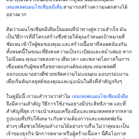
เทมเพลตปฏิทินเนื้อหา
เทมเพลตแผนโซเชียลมีเดีย
 สามารถสร้างความแตกต่างได้
อย่างมาก
เทมเพลตการวิเคราะห์และรายงาน
คิดว่าแผนโซเชียลมีเดียเป็นแผนที่นำทางสู่ความสำเร็จ มัน
คำแนะนำทีละขั้นตอน: วิธีใช้แม่แบบแผนโซเชียลมี
เป็นวิธีการที่มีโครงสร้างซึ่งช่วยให้คุณกำหนดเป้าหมายที่
เดีย
ชัดเจน เข้าใจผู้ชมของคุณ และสร้างเนื้อหาที่สอดคล้องกัน 
โบนัส: เทมเพลตขั้นสูงสำหรับความต้องการเฉพาะ
ทั้งหมดนี้ในขณะที่ยังคงความเป็นระเบียบและสม่ำเสมอ หาก
ไม่มีแผน คุณอาจหลงทาง เสียเวลา และพลาดโอกาสในการ
บทสรุป
เชื่อมต่อกับผู้ชมหรือขยายแบรนด์ของคุณ เทมเพลตที่
ออกแบบมาอย่างดีช่วยขจัดความไม่แน่นอน มอบกรอบงาน
เพื่อเริ่มต้นกลยุทธ์ของคุณและมุ่งเน้นในสิ่งที่สำคัญจริงๆ
ในคู่มือนี้ เราจะสำรวจว่าทำไม 
เทมเพลตแผนโซเชียลมีเดีย
จึงมีความสำคัญ วิธีการใช้งานอย่างมีประสิทธิภาพ และที่
สำคัญที่สุด เราจะนำเสนอเครื่องมือและเทมเพลตหลากหลาย
รูปแบบที่ปรับให้เหมาะกับความต้องการและแพลตฟอร์ม
ต่างๆ เพื่อช่วยให้คุณทำงานได้อย่างราบรื่น ไม่ว่าคุณจะเป็น
เจ้าของธุรกิจ นักการตลาด หรือผู้สร้างเนื้อหา นี่คือโอกาส